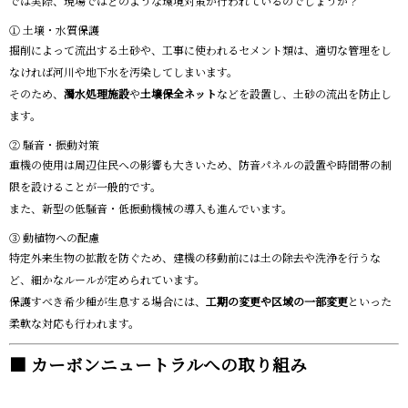
では実際、現場ではどのような環境対策が行われているのでしょうか？
① 土壌・水質保護
掘削によって流出する土砂や、工事に使われるセメント類は、適切な管理をし
なければ河川や地下水を汚染してしまいます。
そのため、
濁水処理施設
や
土壌保全ネット
などを設置し、土砂の流出を防止し
ます。
② 騒音・振動対策
重機の使用は周辺住民への影響も大きいため、防音パネルの設置や時間帯の制
限を設けることが一般的です。
また、新型の低騒音・低振動機械の導入も進んでいます。
③ 動植物への配慮
特定外来生物の拡散を防ぐため、建機の移動前には土の除去や洗浄を行うな
ど、細かなルールが定められています。
保護すべき希少種が生息する場合には、
工期の変更や区域の一部変更
といった
柔軟な対応も行われます。
■ カーボンニュートラルへの取り組み