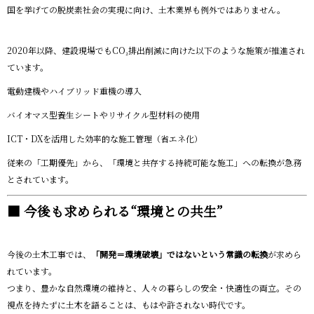
国を挙げての脱炭素社会の実現に向け、土木業界も例外ではありません。
2020年以降、建設現場でもCO₂排出削減に向けた以下のような施策が推進され
ています。
電動建機やハイブリッド重機の導入
バイオマス型養生シートやリサイクル型材料の使用
ICT・DXを活用した効率的な施工管理（省エネ化）
従来の「工期優先」から、「環境と共存する持続可能な施工」への転換が急務
とされています。
■ 今後も求められる“環境との共生”
今後の土木工事では、
「開発＝環境破壊」ではないという常識の転換
が求めら
れています。
つまり、豊かな自然環境の維持と、人々の暮らしの安全・快適性の両立。その
視点を持たずに土木を語ることは、もはや許されない時代です。