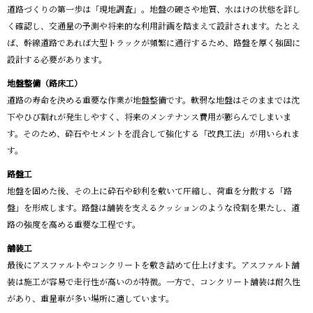
道路づくりの第一歩は「現地調査」。地盤の硬さや地質、水はけの状態を詳し
く確認し、交通量の予測や将来的な利用計画を踏まえて設計されます。たとえ
ば、幹線道路であれば大型トラックが頻繁に通行するため、路盤を厚く強固に
設計する必要があります。
地盤整備（路床工）
道路の寿命を決める重要な作業が地盤整備です。軟弱な地盤はそのままでは沈
下やひび割れが発生しやすく、将来のメンテナンス費用が膨らんでしまいま
す。そのため、砕石やセメントを混合して強化する「改良工法」が用いられま
す。
路盤工
地盤を固めた後、その上に砕石や砂利を敷いて圧縮し、荷重を分散する「路
盤」を形成します。路盤は舗装を支えるクッションのような役割を果たし、道
路の強度を高める重要な工程です。
舗装工
最後にアスファルトやコンクリートを敷き詰めて仕上げます。アスファルト舗
装は施工が容易で走行性が高いのが特徴。一方で、コンクリート舗装は耐久性
があり、重量車が多い場所に適しています。