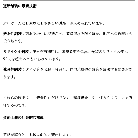
道路舗装の最新技術
近年は「人にも環境にもやさしい道路」が求められています。
透水性舗装
：雨水を地中に浸透させ、道路冠水を防ぐほか、地下水の循環にも
役立ちます。
リサイクル舗装
：廃材を再利用し、環境負荷を低減。舗装のリサイクル率は
90％を超えるともいわれています。
遮音性舗装
：タイヤ音を吸収・分散し、住宅地周辺の騒音を軽減する効果があ
ります。
これらの技術は、「安全性」だけでなく「環境保全」や「住みやすさ」にも直
結するのです。
道路工事の社会的な意義
道路が整うと、地域は劇的に変わります。