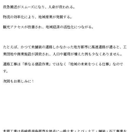
救急搬送がスムーズになり、人命が救われる。
物流の効率化により、地域産業が発展する。
観光アクセスが改善され、地域経済の活性化につながる。
たとえば、かつて未舗装の道路しかなかった地方都市に高速道路が通ると、工
業団地や商業施設が誘致され、人口や雇用が増えた例も少なくありません。
道路工事は「単なる建設作業」ではなく「地域の未来をつくる仕事」なので
す。
次回もお楽しみに！
木原工業は長崎県南島原市を拠点に一般土木・とび・土工・舗装・石工事業を